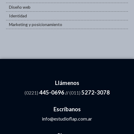
Diseño web
Identidad
Marketing y posicionamiento
Llámenos
445-0696
5272-3078
(0221)
//
(011)
Escríbanos
info@estudioflap.com.ar