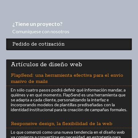
¿Tiene un proyecto?
Comuníquese con nosotros
Pedido de cotización
Artículos de diseño web
FlapSend: una herramienta efectiva para el envío
masivo de mails
En sólo cuatro pasos podrá definir qué información mandar, a
quiénes y en qué momento. FlapSend es una herramienta que
se adapta a cada cliente, personalizando la interfaz e
incorporando modelos de plantillas prediseñadas con la
identidad institucional para la creación de campañas formales.
Responsive design, la flexibilidad de la web
Lo que comenzó como una nueva tendencia en el diseño web
ya comienza a convertirse en necesidad, en estrategia para