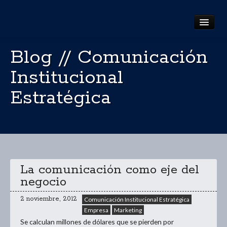
Inicio
Blog // Comunicación
Quiénes somos
Institucional
Servicios
Estratégica
Portfolio
Blog
Contacto
La comunicación como eje del
negocio
2 noviembre, 2012
Comunicación Institucional Estratégica
Empresa
Marketing
Se calculan millones de dólares que se pierden por