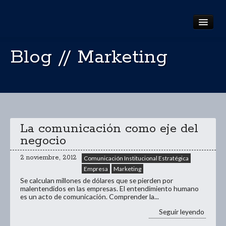
Inicio
Blog // Marketing
Quiénes somos
Servicios
Portfolio
La comunicación como eje del
Blog
negocio
Contacto
2 noviembre, 2012
Comunicación Institucional Estratégica
Empresa
Marketing
Se calculan millones de dólares que se pierden por
malentendidos en las empresas. El entendimiento humano
es un acto de comunicación. Comprender la...
Seguir leyendo